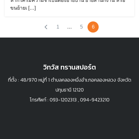
หากใครมีความจำเป็นต้องย้ายบ้าน ย้ายสำนักงาน หรือ
Search
ขนย้ายเ […]
for:
1
…
5
6
วิทวัส ทรานสปอร์ต
ที่ตั้ง : 48/970 หมู่ที่ 1 ตำบลคลองหนึ่งอำเภอคลองหลวง จังหวัด
ปทุมธานี 12120
โทรศัพท์ :
093-1202313
,
094-9423210