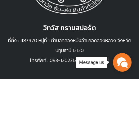
วิทวัส ทรานสปอร์ต
ที่ตั้ง : 48/970 หมู่ที่ 1 ตำบลคลองหนึ่งอำเภอคลองหลวง จังหวัด
ปทุมธานี 12120
โทรศัพท์ :
093-1202313
,
094-9423210
Message us