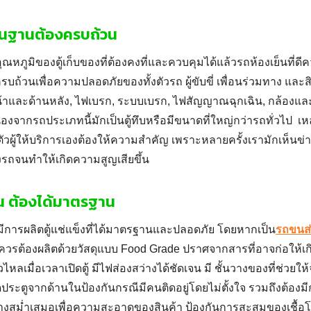
ื้นฐานต้องครบถ้วน
ณหภูมิของตู้เก็บของที่ต้องคงที่และควบคุมได้แล้วรถห้องเย็นที่ดีค
บถ้วนเพื่อความปลอดภัยของทั้งตัวรถ ผู้ขับขี่ เพื่อนร่วมทาง และสิ
หน้าและด้านหลัง, ไฟเบรก, ระบบเบรก, ไฟสัญญาณฉุกเฉิน, กล้องแล
องจากรถประเภทนี้มักเป็นตู้ทึบหรือมีขนาดที่ใหญ่กว่ารถทั่วไป เหล่
งตัวผู้ให้บริการเองต้องให้ความสำคัญ เพราะหลายครั้งเรามักเห็นข่าว
รถจนทำให้เกิดความสูญเสียขึ้น
็น ต้องได้มาตรฐาน
องมีการผลิตตู้แช่แข็งที่ได้มาตรฐานและปลอดภัย โดยหากเป็น
รถขนส่
วรต้องผลิตด้วยวัสดุแบบ Food Grade ปราศจากสารที่อาจก่อให้เก
วไหลเมื่อเวลาเปิดตู้ มีไฟส่องสว่างได้ชัดเจน มี ชั้นวางของที่ช่วยให้
เปิดประตูจากด้านในป้องกันกรณีมีคนติดอยู่โดยไม่ตั้งใจ รวมถึงต้
างสม่ำเสมอเพื่อความสะอาดของสินค้า ป้องกันการสะสมของเชื้อโ