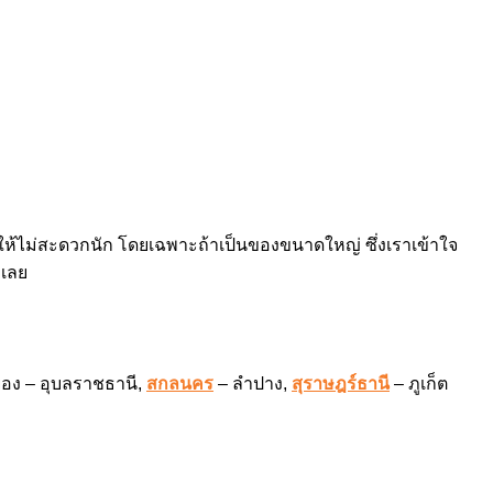
ำให้ไม่สะดวกนัก โดยเฉพาะถ้าเป็นของขนาดใหญ่ ซึ่งเราเข้าใจ
งเลย
ยอง – อุบลราชธานี,
สกลนคร
– ลำปาง,
สุราษฎร์ธานี
– ภูเก็ต