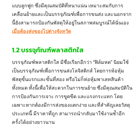
แบบลูกฟูก ซึ่งมีคุณสมบัติที่หนาแน่น เหมาะสมกับการ
เคลื่อนย้ายและเป็น
บรรจุภัณฑ์เพื่อการขนส่ง
และนอกจาก
นี้ยังสามารถป้องกันพัสดุให้อยู่ในสภาพสมบูรณ์ได้นั่นเอง
เมื่อต้องส่งของไปต่างจังหวัด
1.2
บรรจุภัณฑ์พลาสติกใส
บรรจุภัณฑ์พลาสติกใส
มีชื่อเรียกอีกว่า “ฟิล์มหด” นิยมใช้
เป็น
บรรจุภัณฑ์เพื่อการขนส่งโลจิสติกส์
โดยการห้อหุ้ม
พัสดุขั้นแรกและขั้นที่สอง หรือไม่ก็ห่อหุ้มพาเลทสินค้า
ทั้งหมด ทั้งนี้เพื่อให้สะดวกในการขนย้าย ซึ่งมีคุณสมบัติใน
การป้องกันการเจาะ การขูดขีด และแรงกระแทก โดย
เฉพาะหากต้องมีการ
ส่งของแตกง่าย
และที่สำคัญเลยวัสดุ
ประเภทนี้ มีราคาที่ถูก สามารถนำกลับมาใช้งานซ้ำอีก
ครั้งได้อย่างยาวนาน