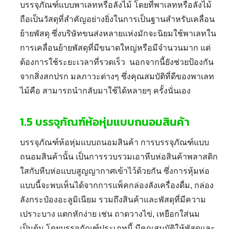
บรรจุภัณฑ์แบบพาเลทหรือลังไม้
โดยที่พาเลทหรือลังไม้
ถือเป็นวัสดุที่สำคัญอย่างยิ่งในการเป็นฐานสำหรับเคลื่อน
ย้ายพัสดุ ซึ่งบริษัทขนส่งหลายแห่งมักจะนิยมใช้พาเลทใน
การเคลื่อนย้ายพัสดุที่มีขนาดใหญ่หรือมีจำนวนมาก แต่
ต้องการใช้ระยะเวลาที่รวดเร็ว นอกจากนี้ยังช่วยป้องกัน
จากสิ่งสกปรก มลภาวะต่างๆ ซึ่งคุณสมบัติที่ดีของพาเลท
ไม้คือ สามารถนำกลับมาใช้ได้หลายๆ ครั้งนั่นเอง
1.5
บรรจุภัณฑ์ห้อหุ่มแบบถนอมสินค้า
บรรจุภัณฑ์ห้อหุ่มแบบถนอมสินค้า
การบรรจุภัณฑ์แบบ
ถนอมสินค้านั้น เป็นการรวบรวมเอาหีบห่อสินค้าพลาสติก
ใสกับหีบห่อแบบสูญญากาศเข้าไว้ด้วยกัน ซึ่งการหุ้มห่อ
แบบนี้จะพบเห็นได้จากการแพ็คกล่องลังเครื่องดื่ม, กล่อง
ลังกระป๋องอะลูมิเนียม รวมถึงสินค้าและพัสดุที่มีความ
เปราะบาง แตกหักง่าย เช่น ถาดวางไข่, เหยือกใส่นม
เป็นต้น โดยบรรจุภัณฑ์ประเภทนี้ มีคุณสมบัติให้พัสดุและ