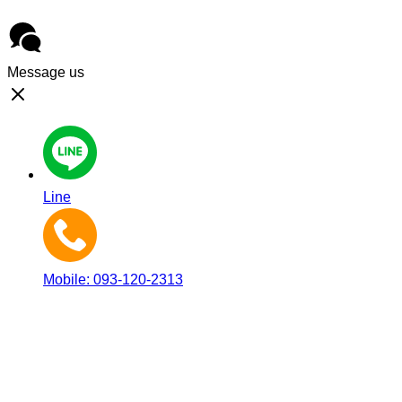
Message us
Line
Mobile: 093-120-2313