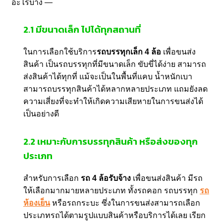
อะไรบ้าง
2.1
มีขนาดเล็ก ไปได้ทุกสถานที่
ในการเลือกใช้บริการ
รถบรรทุกเล็ก 4 ล้อ
เพื่อขนส่ง
สินค้า เป็นรถบรรทุกที่มีขนาดเล็ก ขับขี่ได้ง่าย สามารถ
ส่งสินค้าได้ทุกที่ แม้จะเป็นในพื้นที่แคบ น้ำหนักเบา
สามารถบรรทุกสินค้าได้หลากหลายประเภท แถมยังลด
ความเสี่ยงที่จะทำให้เกิดความเสียหายในการขนส่งได้
เป็นอย่างดี
2.2
เหมาะกับการบรรทุกสินค้า หรือส่งของทุก
ประเภท
สำหรับการเลือก
รถ 4 ล้อรับจ้าง
เพื่อขนส่งสินค้า มีรถ
ให้เลือกมากมายหลายประเภท ทั้งรถคอก รถบรรทุก
รถ
ห้องเย็น
หรือรถกระบะ ซึ่งในการขนส่งสามารถเลือก
ประเภทรถได้ตามรูปแบบสินค้าหรือบริการได้เลย เรียก