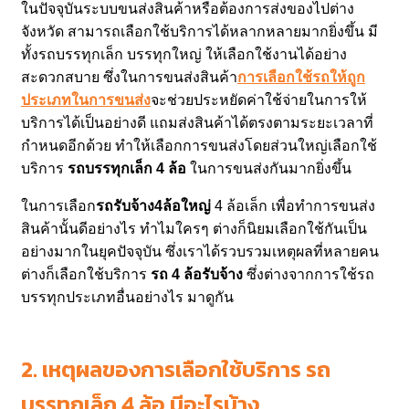
ในปัจจุบันระบบขนส่งสินค้าหรือต้องการส่งของไปต่าง
จังหวัด สามารถเลือกใช้บริการได้หลากหลายมากยิ่งขึ้น มี
ทั้งรถบรรทุกเล็ก บรรทุกใหญ่ ให้เลือกใช้งานได้อย่าง
สะดวกสบาย ซึ่งในการขนส่งสินค้า
การเลือกใช้รถให้ถูก
ประเภทในการขนส่ง
จะช่วยประหยัดค่าใช้จ่ายในการให้
บริการได้เป็นอย่างดี แถมส่งสินค้าได้ตรงตามระยะเวลาที่
กำหนดอีกด้วย ทำให้เลือกการขนส่งโดยส่วนใหญ่เลือกใช้
บริการ
รถบรรทุกเล็ก 4 ล้อ
ในการขนส่งกันมากยิ่งขึ้น
ในการเลือก
รถรับจ้าง4ล้อใหญ่
4 ล้อเล็ก เพื่อทำการขนส่ง
สินค้านั้นดีอย่างไร ทำไมใครๆ ต่างก็นิยมเลือกใช้กันเป็น
อย่างมากในยุคปัจจุบัน ซึ่งเราได้รวบรวมเหตุผลที่หลายคน
ต่างก็เลือกใช้บริการ
รถ 4 ล้อรับจ้าง
ซึ่งต่างจากการใช้รถ
บรรทุกประเภทอื่นอย่างไร มาดูกัน
2.
เหตุผลของการเลือกใช้บริการ รถ
บรรทุกเล็ก 4 ล้อ มีอะไรบ้าง