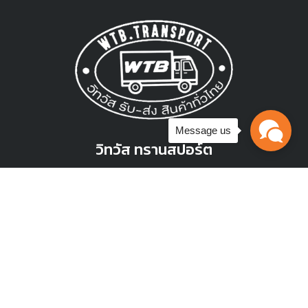
สอบถามเข้ามาได้ เรายินดีตอบทุกคำถาม เพื่อให้ท่าน
สามารถใช้บริการอย่างคุ้มค่า
วิทวัส ทรานสปอร์ต
บทความแนะนำ
ที่ตั้ง : 48/970 หมู่ที่ 1 ตำบลคลองหนึ่งอำเภอคลองหลวง จังหวัด
ปทุมธานี 12120
แชร์ประสบการณ์ ขนของกลับบ้านต่างจังหวัด วิธีไหนประหยัด
มากที่สุด!
โทรศัพท์ :
บทความนี้มีคำตอบ
093-1202313
,
094-9423210
Message us
แอดมิน วิทวัสขนส่ง