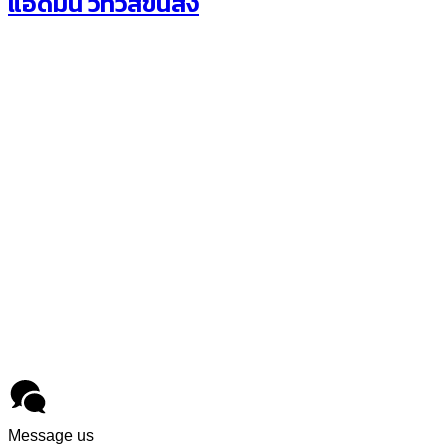
แอดมิน วิทวัสขนส่ง
วิทวัส ทรานสปอร์ต
ที่ตั้ง : 48/970 หมู่ที่ 1 
ปทุมธานี 12120
โทรศัพท์ :
093-1202313
,
0
Message us