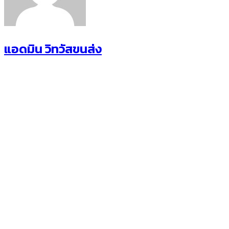
แอดมิน วิทวัสขนส่ง
วิทวัส ทรานสปอร์ต
ที่ตั้ง : 48/970 หมู่ที่ 1 
ปทุมธานี 12120
โทรศัพท์ :
093-1202313
,
0