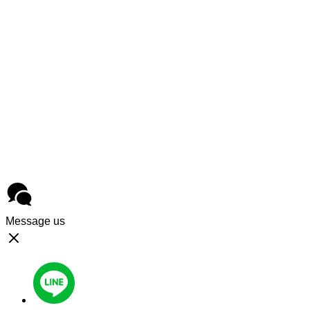
วิทวัส ทรานสปอร์ต
ที่ตั้ง : 48/970 หมู่ที่ 1 
ปทุมธานี 12120
โทรศัพท์ :
093-1202313
,
0
Message us